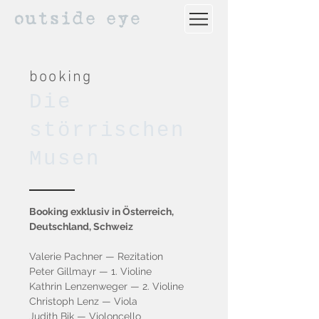
booking
Die
störrischen
Musen
Booking exklusiv in Österreich,
Deutschland, Schweiz
Valerie Pachner — Rezitation
Peter Gillmayr — 1. Violine
Kathrin Lenzenweger — 2. Violine
Christoph Lenz — Viola
Judith Bik — Violoncello