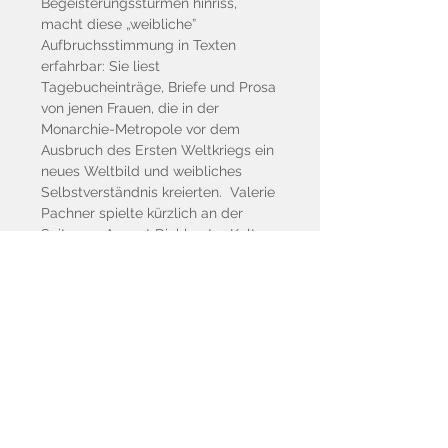
Begeisterungsstürmen hinriss,
macht diese „weibliche”
Aufbruchsstimmung in Texten
erfahrbar: Sie liest
Tagebucheinträge, Briefe und Prosa
von jenen Frauen, die in der
Monarchie-Metropole vor dem
Ausbruch des Ersten Weltkriegs ein
neues Weltbild und weibliches
Selbstverständnis kreierten. Valerie
Pachner spielte kürzlich an der
Seite von August Diehl unter Kult-
Regisseur Terrence Malick in der
Verfilmung des Fall Jägerstätter
„Ein verborgenes Leben" die Frau
des Widerstands-Helden und
wurde für ihre darstellerischen
Leistung mehrfach mit Preisen
gewürdigt.