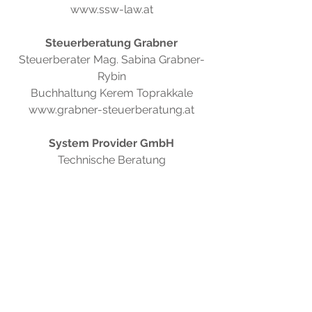
www.ssw-law.at
Steuerberatung Grabner
Steuerberater Mag. Sabina Grabner-
Rybin
Buchhaltung Kerem Toprakkale
www.grabner-steuerberatung.at
System Provider GmbH
Technische Beratung
www.system-provider.com
Annette Kippenhan
Dramaturg, Übersetzerin, Regisseurin
Gabi Heckel
Lektorin für szenische Übersetzungen