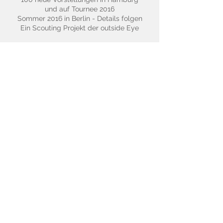
und auf Tournee 2016
Sommer 2016 in Berlin - Details folgen
Ein Scouting Projekt der outside Eye
Catch Me If You Can
Die neue Produktion der Staatsoperette
Dresden geht auf Gastspiel an das
Deutsche Theater München.
Ein Scouting Projekt der outside eye
gmbh
Termine: 1.- 13. September 2015
Eurovision Song Contest Finale
Mit Flügeln werde ich entschweben-
von und mit Martin Grubinger
23.Mai 2015
Ein Consulting Projekt der outside eye
im Auftrag des ORF
Mitarbeit: A. Hutter@outside eye und
A.Rescheneder@system Provider