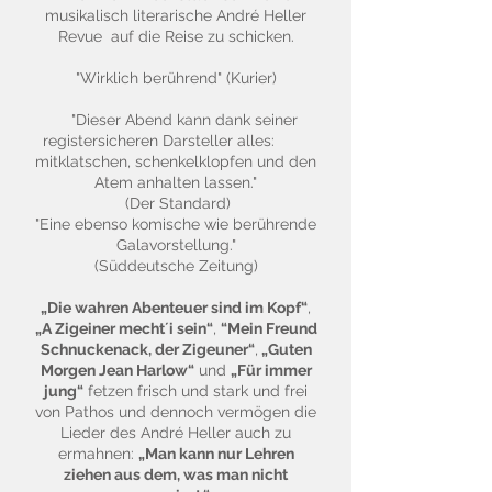
musikalisch literarische André Heller
Revue auf die Reise zu schicken.
"Wirklich berührend" (Kurier)
"Dieser Abend kann dank seiner
registersicheren Darsteller alles:
mitklatschen, schenkelklopfen und den
Atem anhalten lassen."
(Der Standard)
"Eine ebenso komische wie berührende
Galavorstellung."
(Süddeutsche Zeitung)
„Die wahren Abenteuer sind im Kopf“
,
„A Zigeiner mecht´i sein“
,
“Mein Freund
Schnuckenack, der Zigeuner“
,
„Guten
Morgen Jean Harlow“
und
„Für immer
jung“
fetzen frisch und stark und frei
von Pathos und dennoch vermögen die
Lieder des André Heller auch zu
ermahnen:
„Man kann nur Lehren
ziehen aus dem, was man nicht