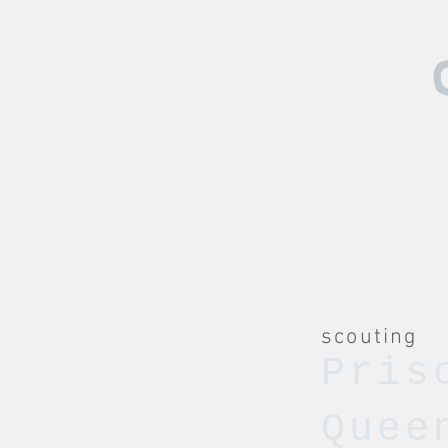
scouting
Pris
Quee