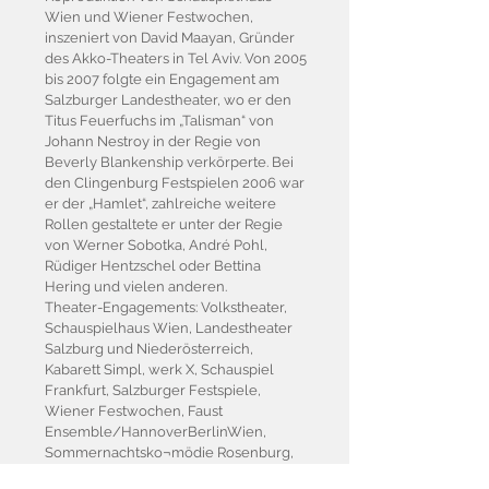
Wien und Wiener Festwochen,
inszeniert von David Maayan, Gründer
des Akko-Theaters in Tel Aviv. Von 2005
bis 2007 folgte ein Engagement am
Salzburger Landestheater, wo er den
Titus Feuerfuchs im „Talisman“ von
Johann Nestroy in der Regie von
Beverly Blankenship verkörperte. Bei
den Clingenburg Festspielen 2006 war
er der „Hamlet“, zahlreiche weitere
Rollen gestaltete er unter der Regie
von Werner Sobotka, André Pohl,
Rüdiger Hentzschel oder Bettina
Hering und vielen anderen.
Theater-Engagements: Volkstheater,
Schauspielhaus Wien, Landestheater
Salzburg und Niederösterreich,
Kabarett Simpl, werk X, Schauspiel
Frankfurt, Salzburger Festspiele,
Wiener Festwochen, Faust
Ensemble/HannoverBerlinWien,
Sommernachtsko¬mödie Rosenburg,
Sommerspiele Perchtoldsdorf,