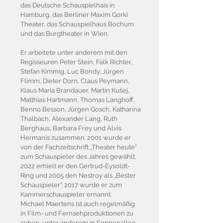
das Deutsche Schauspielhais in
Hamburg, das Berliner Maxim Gorki
Theater, das Schauspielhaus Bochum
und das Burgtheater in Wien.
Er arbeitete unter anderem mit den
Regisseuren Peter Stein, Falk Richter,
Stefan Kimmig, Luc Bondy, Jürgen
Flimm, Dieter Dorn, Claus Peymann,
Klaus Maria Brandauer, Martin Kušej,
Matthias Hartmann, Thomas Langhoff,
Benno Besson, Jürgen Gosch, Katharina
Thalbach, Alexander Lang, Ruth
Berghaus, Barbara Frey und Alvis
Hermanis zusammen. 2001 wurde er
von der Fachzeitschrift „Theater heute“
zum Schauspieler des Jahres gewählt.
2022 erhielt er den Gertrud-Eysoldt-
Ring und 2005 den Nestroy als „Bester
Schauspieler“. 2017 wurde er zum
Kammerschauspieler ernannt.
Michael Maertens ist auch regelmäßig
in Film- und Fernsehproduktionen zu
sehen, unter anderem in Sonnenallee,