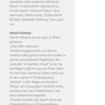
arbeitete unter anderem mit David
Bösch, Andrea Breth, Barbara Frey,
Frank Castorf, Herbert Fritsch, Alvis
Hermanis, Martin Kušej , Dušan David
Pa?ízek, Sebastian Nübling, Tina Lanik
u.a.
Daniel Keberle
Daniel Keberle wurde 1972 in Wien
geboren.
Unter den zahllosen
Theaterengagements von Daniel
Keberle zählt gleich eines der ersten zu
seinen persönlichen Highlights: der
„Valentin“ in Goethes „Faust“ in der 19-
stündigen Aufführung von Peter Stein
für die Expo Hannover 2000. 2002 war
er der Laertes in Shakespeares
„Hamlet“ in der Regie von Anselm
Weber am Schauspiel Frankfurt. 2005
wirkte er bei „Der Familientisch“ mit,
eine aufsehenerregende
„Theaterwanderung“ durch Wien als
Koproduktion von Schauspielhaus