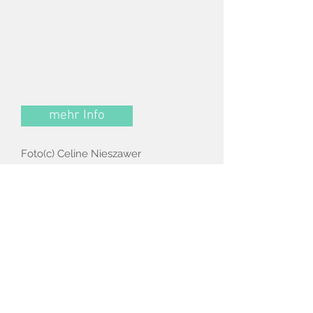
mehr Info
Foto(c) Celine Nieszawer
Termine:
11., 12. , 24., 28., 30. Januar 2017
20. und 21. Februar
Bronski & Grünberg Wien
4.Februar 2017
Landestheater Linz Kammerspiele
31. Oktober 2017